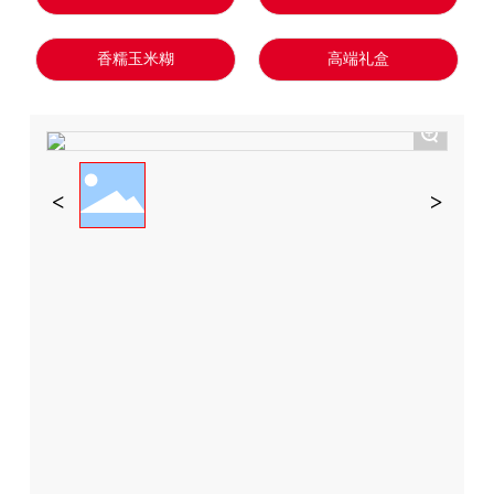
香糯玉米糊
高端礼盒
+