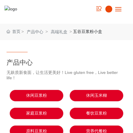
首页
首页
五谷豆浆粉小盒
产品中心
高端礼盒
关于我们
实力优势
产品中心
无麸质新食面，让生活更美好！Live gluten free，Live better
产品中心
life！
食谱集锦
休闲豆浆粉
休闲玉米糊
新闻动态
家庭豆浆粉
餐饮豆浆粉
联系我们
原料豆浆粉
营养代餐粉